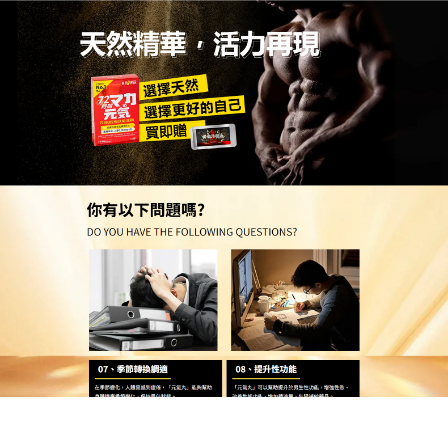
台灣保健品持久藥品專賣店
月份:
2025 年 10 月
持久液推薦讓你持久戰力不打
折，天然植萃溫和無負擔
現代男性常因壓力導致表現不穩，
推薦持久液
嚴選人
參、淫羊藿等天然草本，通過古法萃取結合現代科
技，成分溫和不刺激，使用時只需輕輕一噴，3-5分